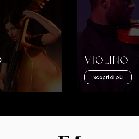
d
Violino
Scopri di più