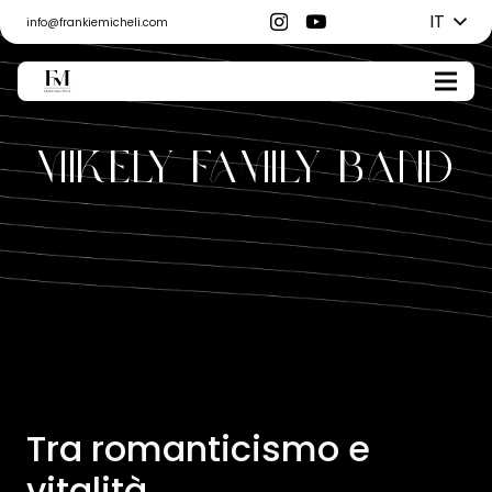
IT
info@frankiemicheli.com
Mikely Family Band
Tra romanticismo e
vitalità